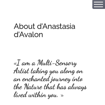
About d’Anastasia
d’Avalon
«
I am a Multi-Sensory
Artist taking you along on
an enchanted journey into
the Nature that has always
lived within you.
»