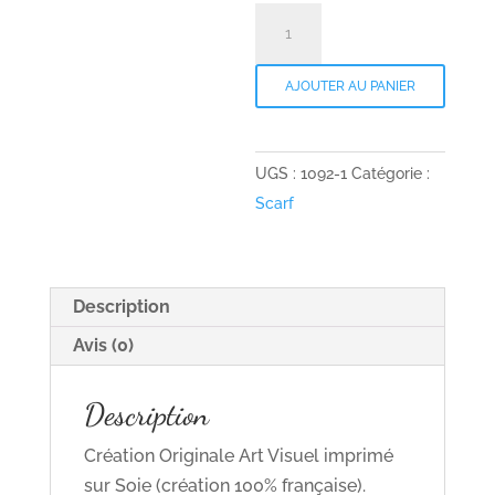
quantité
de
Foulards
AJOUTER AU PANIER
féeriques
"Roses
Bleues"
UGS :
1092-1
Catégorie :
Scarf
Description
Avis (0)
Description
Création Originale Art Visuel imprimé
sur Soie (création 100% française).