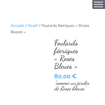
Accueil
/
Scarf
/ Foulards féeriques « Roses
Bleues »
Foulards
féeriques
« Roses
Bleues »
80,00
€
“
comme un jardin
de Roses bleues
”