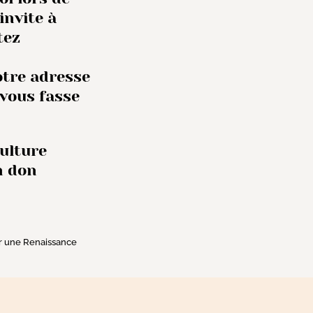
invite à
tez
otre adresse
 vous fasse
Culture
n don
ur une Renaissance