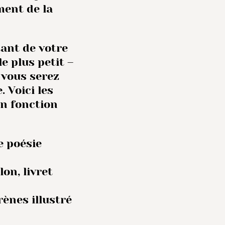
ment de la
ant de votre
e plus petit –
 vous serez
 Voici les
en fonction
e poésie
on, livret
rènes illustré