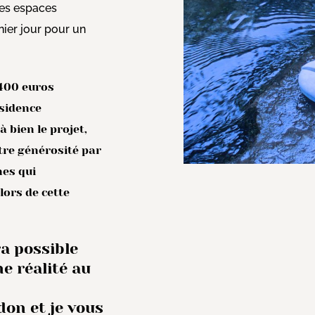
 les espaces
nier jour pour un
 400 euros
ésidence
 bien le projet,
votre générosité par
nes qui
lors de cette
ra possible
ne réalité au
don et je vous