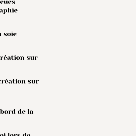
leues
raphie
n soie
création sur
création sur
 bord de la
oi lors de