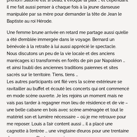
prénom Salomé est si beau, il évoque la paix … et cependant
il me fait aussi penser à chaque fois à la jeune danseuse
manipulée par sa mère pour demander la tête de Jean le
Baptiste au roi Hérode.
Une femme brune arrivée en retard me partage aussi qu’elle
a été d’emblée immergée dans le voyage. Bernard un
bénévole à la retraite à lui aussi apprécié le spectacle.
Nous discutons un peu de la vie locale et des anciens
marécages ici transformés en forêts de pin par Napoléon …
et ainsi l’oubli des anciennes traditions païennes et sites
sacrés sur le territoire. Tiens, tiens …
Les autres participants ont filé vers la scène extérieure se
ravitailler au buffet et écouté les concerts qui ont commencé
en mode scène ouverte. Je les rejoins un moment mais ne
vais pas tarder à regagner mon lieu de résidence et de vie –
une belle cabane en bois avec scène aménagée et tout le
matériel son et lumière nécessaire – où je me retrouve pour
me reposer. Louis a l’air content aussi … il a placé une
cagnotte à l’entrée … une vingtaine d’euros pour une trentaine