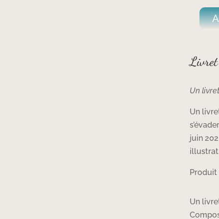
A
Livret
Un livre
Un livre
s’évade
juin 20
illustra
Produit 
Un livre
Composé 