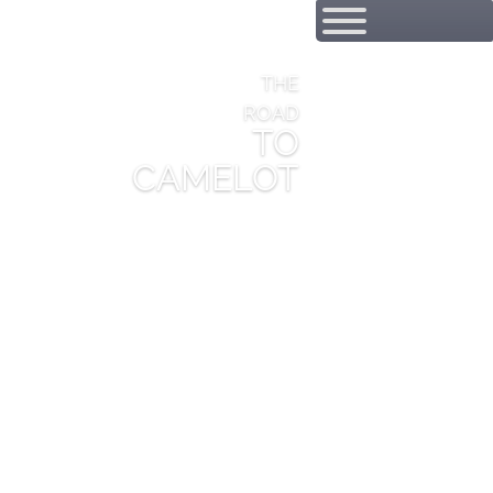
THE
ROAD
TO
CAMELOT