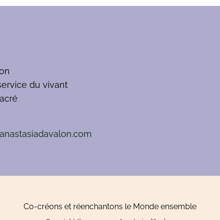
lon
service du vivant
sacré
nastasiadavalon.com
Co-créons et réenchantons le Monde ensemble